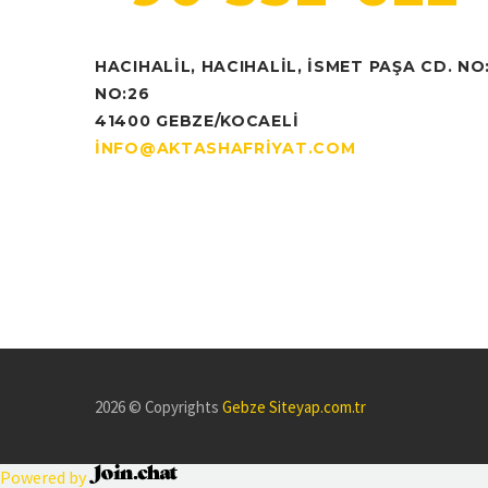
HACIHALIL, HACIHALIL, İSMET PAŞA CD. NO
NO:26
41400 GEBZE/KOCAELI
INFO@AKTASHAFRIYAT.COM
2026 © Copyrights
Gebze Siteyap.com.tr
Powered by