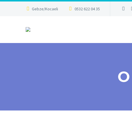
Gebze/Kocaeli
0532 622 04 35
O